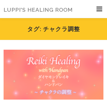
コ
ン
LUPPI'S HEALING ROOM
メニュー
テ
ン
ツ
へ
HOME
ご挨拶
MENU
お客様の声
タグ:
チャクラ調整
ス
キ
ッ
プ
ヒーリング雑貨
ヒーリング動画
BLOG
アメブロ
お問い合わせ
ご寄付のお願い