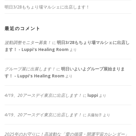
明日3/28もちょり場マルシェに出店します！
最近のコメント
波動調整モニター募集！
明日3/28もちょり場マルシェに出店し
に
ます！ - Luppi's Healing Room
より
グループ展に出展します！
明日いよいよグループ展始まりま
に
す！ - Luppi's Healing Room
より
4/19、20アースデイ東京に出店します！
luppi
に
より
4/19、20アースデイ東京に出店します！
に
兵藤知子
より
2025年のお守りに！高波動な「愛の循環・開運宇宙カレンダー」