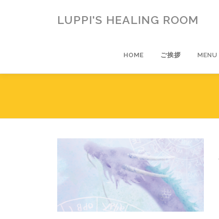
コ
ン
LUPPI'S HEALING ROOM
テ
ン
ツ
HOME
ご挨拶
MENU
へ
ス
キ
ッ
プ