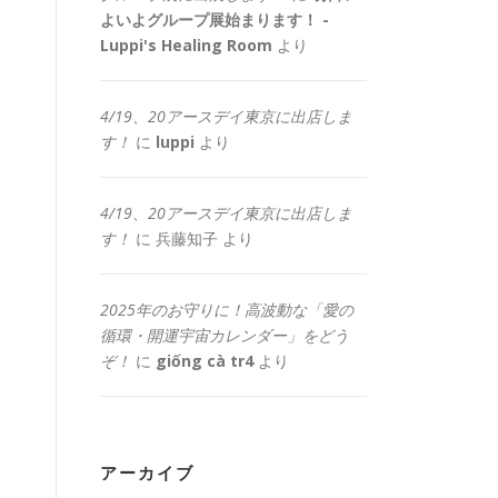
よいよグループ展始まります！ -
Luppi's Healing Room
より
4/19、20アースデイ東京に出店しま
す！
に
luppi
より
4/19、20アースデイ東京に出店しま
す！
に
兵藤知子
より
2025年のお守りに！高波動な「愛の
循環・開運宇宙カレンダー」をどう
ぞ！
に
giống cà tr4
より
アーカイブ