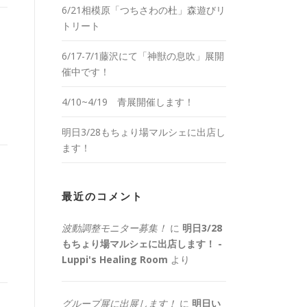
6/21相模原「つちさわの杜」森遊びリ
トリート
6/17-7/1藤沢にて「神獣の息吹」展開
催中です！
4/10~4/19 青展開催します！
明日3/28もちょり場マルシェに出店し
ます！
最近のコメント
波動調整モニター募集！
に
明日3/28
もちょり場マルシェに出店します！ -
Luppi's Healing Room
より
グループ展に出展します！
に
明日い