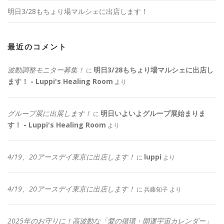
明日3/28もちょり場マルシェに出店します！
最近のコメント
波動調整モニター募集！
明日3/28もちょり場マルシェに出店し
に
ます！ - Luppi's Healing Room
より
グループ展に出展します！
明日いよいよグループ展始まりま
に
す！ - Luppi's Healing Room
より
4/19、20アースデイ東京に出店します！
luppi
に
より
4/19、20アースデイ東京に出店します！
に
兵藤知子
より
2025年のお守りに！高波動な「愛の循環・開運宇宙カレンダー」