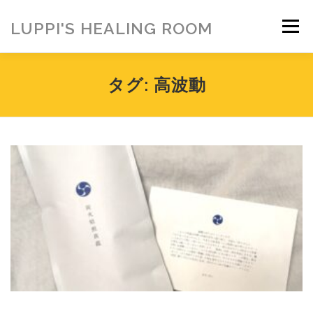
コ
ン
LUPPI'S HEALING ROOM
メニュー
テ
ン
ツ
へ
HOME
ご挨拶
MENU
お客様の声
タグ:
高波動
ス
キ
ッ
プ
ヒーリング雑貨
ヒーリング動画
BLOG
アメブロ
お問い合わせ
ご寄付のお願い