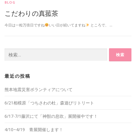
BLOG
こだわりの真菰茶
今日は一粒万倍日ですね
いい日が続いてますね
ところで、 …
検
索:
最近の投稿
熊本地震災害ボランティアについて
6/21相模原「つちさわの杜」森遊びリトリート
6/17-7/1藤沢にて「神獣の息吹」展開催中です！
4/10~4/19 青展開催します！