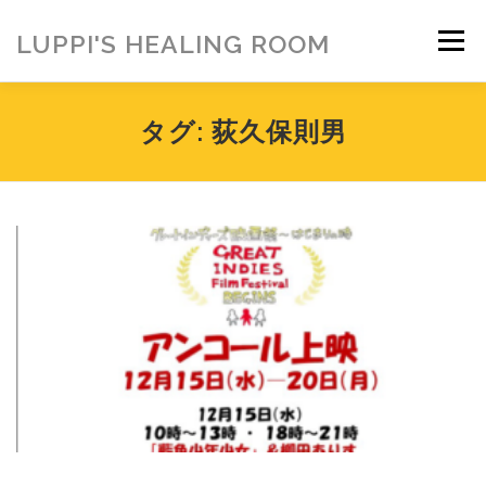
コ
ン
LUPPI'S HEALING ROOM
メニュー
テ
ン
ツ
へ
HOME
ご挨拶
MENU
お客様の声
タグ:
荻久保則男
ス
キ
ッ
プ
ヒーリング雑貨
ヒーリング動画
BLOG
アメブロ
お問い合わせ
ご寄付のお願い