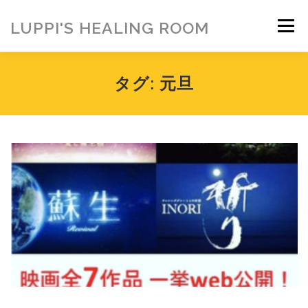
コ
ン
LUPPI'S HEALING ROOM
メニュー
テ
ン
ツ
へ
HOME
ご挨拶
MENU
お客様の声
タグ:
元旦
ス
キ
ッ
プ
ヒーリング雑貨
ヒーリング動画
BLOG
アメブロ
お問い合わせ
ご寄付のお願い